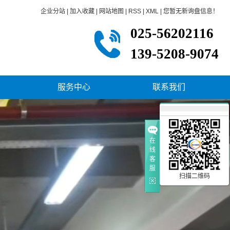
企业分站
|
加入收藏
|
网站地图
|
RSS
|
XML
|
您暂无新询盘信息！
025-56202116
139-5208-9074
服务中心
联系我们
签约流程
售后服务
在
答疑解惑
线
客
安装指导
服
扫描二维码