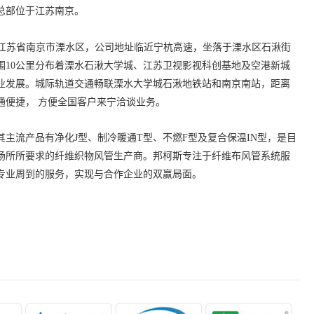
总部位于江苏南京。
江苏省南京市溧水区，公司地址临近宁杭高速，坐落于溧水区石湫街
围10公里分布着溧水石湫大学城、江苏卫视影视科创基地及空港新城
业发展。城际轨道交通畅联溧水大学城石湫地铁站和南京南站，距离
通便捷， 方便全国客户来宁洽谈业务。
流产品有净化J型、制冷暖通T型、不燃F型及复合保温IN型，是目
场所所要求的纤维织物风管生产商。邦柯斯专注于纤维布风管系统服
专业周到的服务，实现与合作企业的双赢局面。