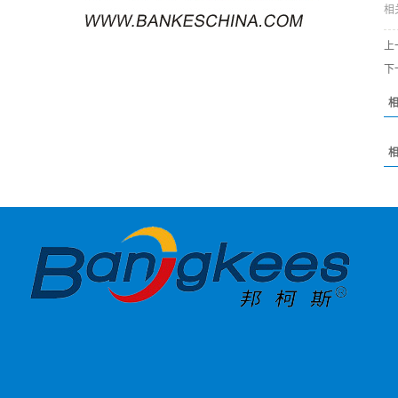
相
上
下