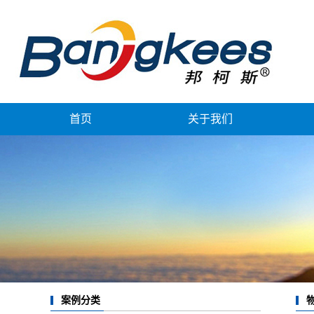
首页
关于我们
公司简介
净
企业文化
制冷
组织架构
不
产品资质
暖
公司荣誉
复合
合作伙伴
案例分类