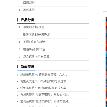
应用案例
项目实例
产品分类
净化J系列布风管
制冷暖通T系列布风管
不燃F系列布风管
暖通H系列布风管
复合保温IN型布风管
新闻资讯
纤维布风管 vs 传统铁皮风管：六大...
告别点式送风：布风管的均匀渗透术
纤维布风管：会呼吸的送风解决方案
布袋风管的“渗透率密码”：从凝露控制...
空调系统的“隐形守护者”：纤维布袋风...