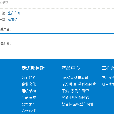
关标签：
一篇：
生产车间
一篇：
体育馆
相关产品：
相关新闻：
走进邦柯斯
产品中心
工程
公司简介
净化J系列布风管
应用案
企业文化
制冷暖通T系列布风管
项目实
组织架构
不燃F系列布风管
产品资质
暖通H系列布风管
公司荣誉
复合保温IN型布风管
合作伙伴