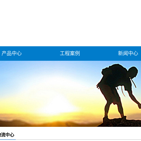
产品中心
工程案例
新闻中心
化J系列布风管
应用案例
公司新闻
暖通T系列布风管
项目实例
行业新闻
燃F系列布风管
通H系列布风管
保温IN型布风管
物流中心