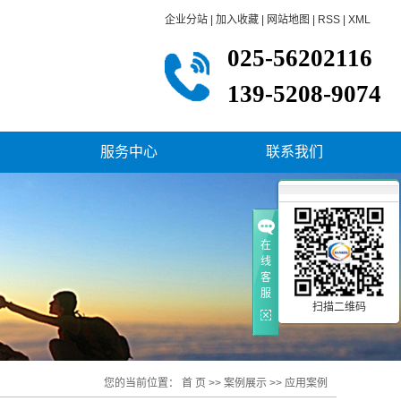
企业分站
|
加入收藏
|
网站地图
|
RSS
|
XML
025-56202116
139-5208-9074
服务中心
联系我们
签约流程
售后服务
在
答疑解惑
线
客
安装指导
服
扫描二维码
您的当前位置：
首 页
>>
案例展示
>>
应用案例