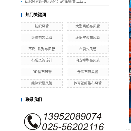
纺织风管的硬核进化：从“布袋”到工业...
热门关键词
纺织风管
大型商超布风管
纤维布袋风管
环保空调布风管
不燃F系列布风管
布袋式风管
布袋风管设计
内支撑型布风管
IRR型布风管
仓库布袋风管
绝热索斯风管
体育馆纤维布风管
联系我们