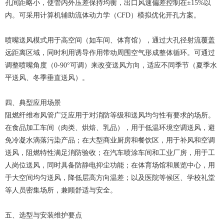
孔间距略小，使管内外压差保持均衡，出口风速偏差控制在±15%以
内。可采用计算机辅助流体动力学（CFD）模拟优化开孔方案。
喷嘴送风模式用于高空间（如车间、体育馆），通过大孔径射流覆盖
远距离区域，同时利用诱导作用带动周围空气形成整体循环。可通过
调整喷嘴角度（0-90°可调）来改变送风方向，适应不同季节（夏季水
平送风、冬季垂直送风）。
四、典型应用场景
阻燃纤维布风管广泛应用于对消防等级和送风均匀性有要求的场所。
在食品加工车间（肉类、烘焙、乳品），用于低温环境空调送风，避
免冷凝水滴落污染产品；在大型商业厨房和餐饮区，用于补风和空调
送风，阻燃特性满足消防验收；在汽车喷涂车间和工业厂房，用于工
人岗位送风，同时具备防静电抑尘功能；在体育场馆和展览中心，用
于大空间均匀送风，降低层高方向温差；以及医院等候区、学校礼堂
等人员密集场所，兼顾舒适与安全。
五、选型与安装维护要点