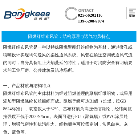
025-56202116
139-5208-9074
阻燃纤维布风管：结构原理与透气匀风特点
阻燃纤维布风管是一种以特殊阻燃聚酯纤维织物为基材，通过微孔或
喷嘴设计实现均匀送风的柔性通风系统。风管在输送空调或通风气流
的同时，自身具备阻止火焰蔓延的特性，适用于对消防安全有明确要
求的工业厂房、公共建筑及洁净场所。
一、产品材质与结构特点
阻燃纤维布风管的主体材料为经过阻燃整理的聚酯纤维织物，或采用
添加型阻燃涤纶长丝编织而成。阻燃等级可达B1级（难燃，按GB
8624标准），氧指数大于32%。基布材质为高强低缩涤纶，经纬向抗
拉强度不低于2000N/5cm。表面可进行PU（聚氨酯）或PVC涂层处
理，增强气密性和抗污能力。织物颜色可按需定制，常见白色、灰
色、蓝色等。