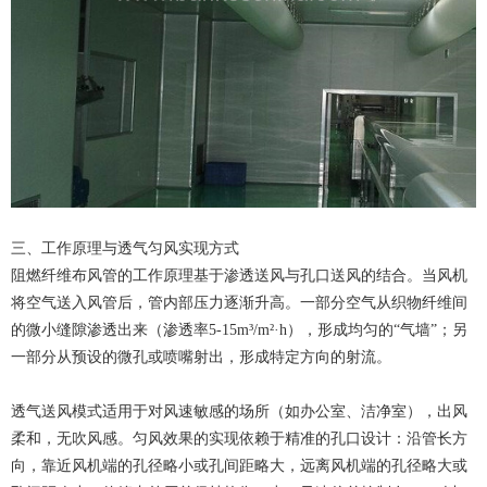
三、工作原理与透气匀风实现方式
阻燃纤维布风管的工作原理基于渗透送风与孔口送风的结合。当风机
将空气送入风管后，管内部压力逐渐升高。一部分空气从织物纤维间
的微小缝隙渗透出来（渗透率5-15m³/m²·h），形成均匀的“气墙”；另
一部分从预设的微孔或喷嘴射出，形成特定方向的射流。
透气送风模式适用于对风速敏感的场所（如办公室、洁净室），出风
柔和，无吹风感。匀风效果的实现依赖于精准的孔口设计：沿管长方
向，靠近风机端的孔径略小或孔间距略大，远离风机端的孔径略大或