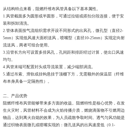
从结构特点来看，阻燃纤维布风管具备以下基本属性。
1.风管截面多为圆形或半圆形，可通过拉链或搭扣分段连接，便于安
装和拆卸清洗。
2.管体表面按气流组织需求开设不同形式的出风孔，微孔型（直径2-
5mm）实现低风速大面积送风，喷嘴型（直径10-25mm）实现定向射
流送风，两者可组合使用。
3.沿管长方向可设置多排风孔，孔间距和排距经过计算，使出口风速
均匀。
4.风管末端可配置封头或导流装置，减少端部涡流。
5.通过吊索、滑轨或挂钩悬挂于顶棚下方，无需额外的保温层（纤维
布本身具备一定隔热性）。
二、产品优势
阻燃纤维布风管能够带来多方面的收益。阻燃特性是核心优势，在发
生火灾时，风管材料不会成为火焰传播介质，燃烧滴落物不引燃周边
物品，达到离火自熄的效果，为人员疏散争取时间。透气匀风功能是
通过织物表面微孔或喷嘴实现的：微孔送风的出风速度低（0.1-