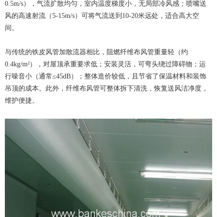
0.5m/s），气流扩散均匀，室内温度梯度小，无局部冷风感；喷嘴送
风的高速射流（5-15m/s）可将气流送到10-20米远处，适合高大空
间。
与传统的铁皮风管加散流器相比，阻燃纤维布风管重量轻（约
0.4kg/m²），对屋顶承重要求低；安装灵活，可弯头绕过障碍物；运
行噪音小（通常≤45dB）；整体造价较低，且节省了保温材料和装饰
吊顶的成本。此外，纤维布风管可整体拆下清洗，恢复送风洁净度，
维护便捷。