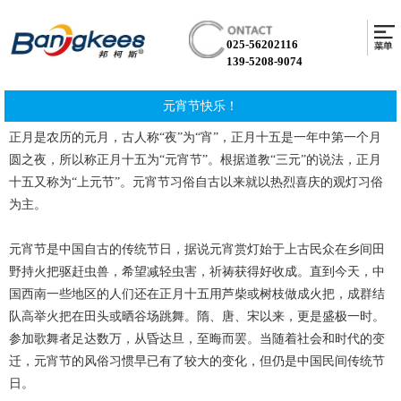
025-56202116
139-5208-9074
元宵节快乐！
正月是农历的元月，古人称“夜”为“宵”，正月十五是一年中第一个月
圆之夜，所以称正月十五为“元宵节”。根据道教“三元”的说法，正月
十五又称为“上元节”。元宵节习俗自古以来就以热烈喜庆的观灯习俗
为主。
元宵节是中国自古的传统节日，据说元宵赏灯始于上古民众在乡间田
野持火把驱赶虫兽，希望减轻虫害，祈祷获得好收成。直到今天，中
国西南一些地区的人们还在正月十五用芦柴或树枝做成火把，成群结
队高举火把在田头或晒谷场跳舞。隋、唐、宋以来，更是盛极一时。
参加歌舞者足达数万，从昏达旦，至晦而罢。当随着社会和时代的变
迁，元宵节的风俗习惯早已有了较大的变化，但仍是中国民间传统节
日。