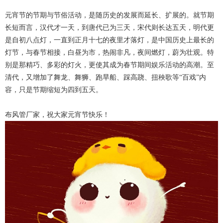
元宵节的节期与节俗活动，是随历史的发展而延长、扩展的。就节期
长短而言，汉代才一天，到唐代已为三天，宋代则长达五天，明代更
是自初八点灯，一直到正月十七的夜里才落灯，是中国历史上最长的
灯节，与春节相接，白昼为市，热闹非凡，夜间燃灯，蔚为壮观。特
别是那精巧、多彩的灯火，更使其成为春节期间娱乐活动的高潮。至
清代，又增加了舞龙、舞狮、跑旱船、踩高跷、扭秧歌等“百戏”内
容，只是节期缩短为四到五天。
布风管厂家，祝大家元宵节快乐！