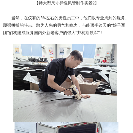
【特大型尺寸异性风管制作实景2】
当然，在仅有的5%左右的男性员工中，他们以专业周到的服务、
顽强拼搏的斗志、敢为人先的勇气和魄力，与能顶半边天的“娘子军
团”们构建成服务国内外新老客户的强大“邦柯斯铁军”！