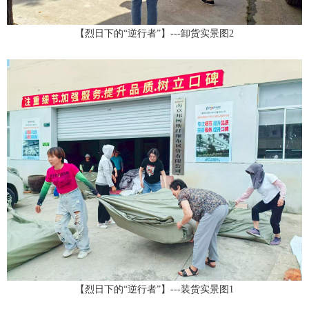
【烈日下的“逆行者”】---卸货实景图2
【烈日下的“逆行者”】---装货实景图1