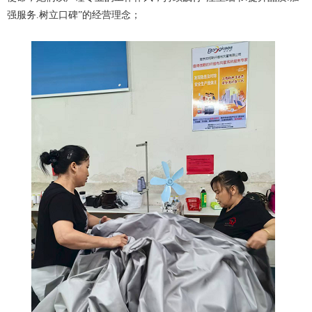
强服务.树立口碑”的经营理念；