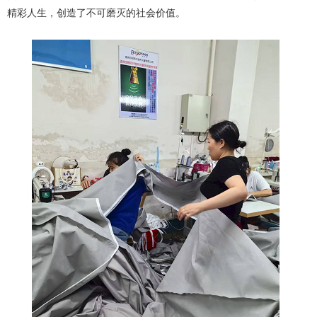
精彩人生，创造了不可磨灭的社会价值。