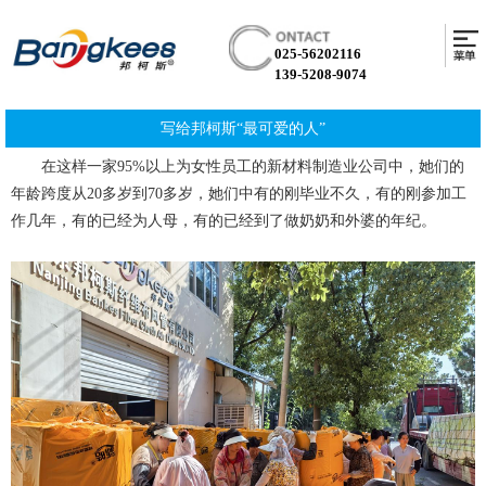
025-56202116
139-5208-9074
写给邦柯斯“最可爱的人”
在这样一家95%以上为女性员工的新材料制造业公司中，她们的
年龄跨度从20多岁到70多岁，她们中有的刚毕业不久，有的刚参加工
作几年，有的已经为人母，有的已经到了做奶奶和外婆的年纪。